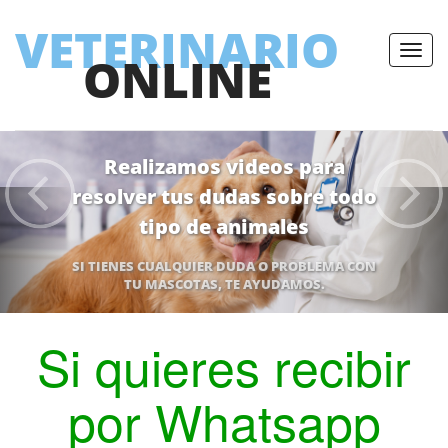
VETERINARIO
Toggle
ONLINE
naviga
INICIO
Realizamos videos para
resolver tus dudas sobre todo
QUIENES SOMOS
tipo de animales
VIDEOS
SI TIENES CUALQUIER DUDA O PROBLEMA CON
CONTACTO
TU MASCOTAS, TE AYUDAMOS.
Si quieres recibir
por Whatsapp