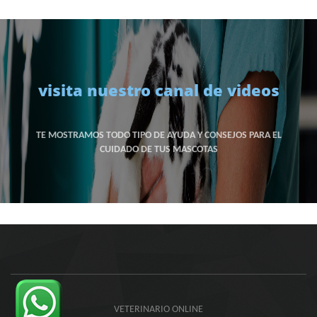
visita nuestro canal de videos
TE MOSTRAMOS TODO TIPO DE AYUDA Y CONSEJOS PARA EL
CUIDADO DE TUS MASCOTAS
VETERINARIO ONLINE