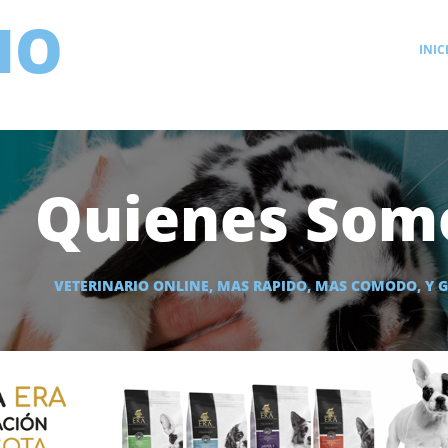
IO
INIC
Quienes Som
VETERINARIO ONLINE, MAS RAPIDO, MAS COMODO, Y G